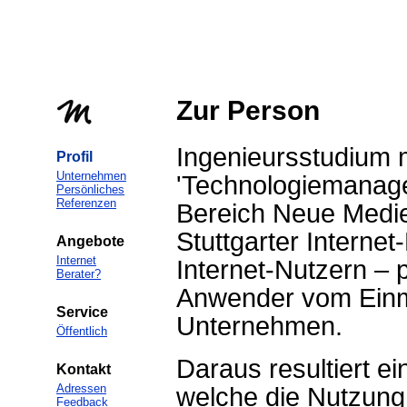
Zur Person
Ingenieursstudium 
Profil
Unternehmen
'Technologiemanage
Persönliches
Referenzen
Bereich Neue Medie
Stuttgarter Internet
Angebote
Internet
Internet-Nutzern – 
Berater?
Anwender vom Einm
Service
Unternehmen.
Öffentlich
Daraus resultiert e
Kontakt
Adressen
welche die Nutzung 
Feedback